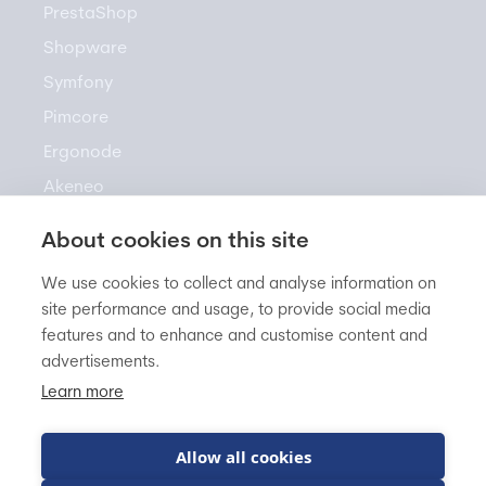
PrestaShop
Shopware
Symfony
Pimcore
Ergonode
Akeneo
About cookies on this site
Zasoby
We use cookies to collect and analyse information on
site performance and usage, to provide social media
features and to enhance and customise content and
Newsletter
advertisements.
Baza Wiedzy
Learn more
Blog
FAQ
Allow all cookies