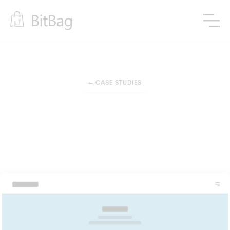
←
CASE STUDIES
Outsourcing zespołu deweloperskiego
Wsparcie we 
Wdrożeniach eZ Platform 
CMS i Syliusa