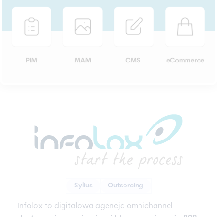
Sylius
Outsorcing
Infolox to digitalowa agencja omnichannel