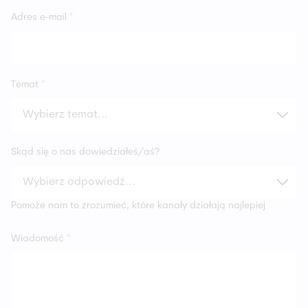
strategiczną
, a nie wyłącznie kosztową.
Adres e-mail
*
Dlatego rekomendujemy
rozpoczęcie od
warsztatów eCommerce lub krótkiej
konsultacji technologicznej
, aby dobrać
rozwiązanie dopasowane do realnych celów
Temat
*
biznesowych.
Skąd się o nas dowiedziałeś/aś?
Pomoże nam to zrozumieć, które kanały działają najlepiej
Wiadomość
*