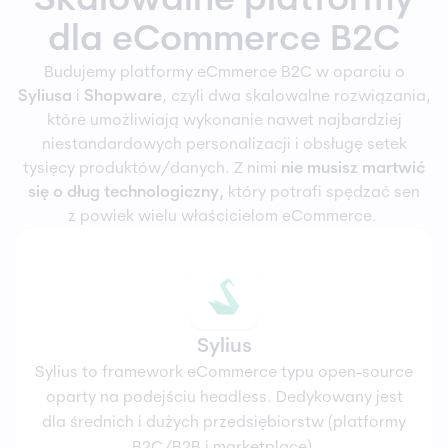
Skalowalne platformy
dla eCommerce B2C
Budujemy platformy eCmmerce B2C w oparciu o
Syliusa
i
Shopware
, czyli dwa skalowalne rozwiązania,
które umożliwiają wykonanie nawet najbardziej
niestandardowych personalizacji i obsługę setek
tysięcy produktów/danych. Z nimi
nie musisz martwić
się o
dług technologiczny
,
który potrafi spędzać sen
z powiek wielu właścicielom eCommerce.
Sylius
Sylius to framework eCommerce typu open-source
oparty na podejściu headless. Dedykowany jest
dla średnich i dużych przedsiębiorstw (platformy
B2C/B2B i marketplace).