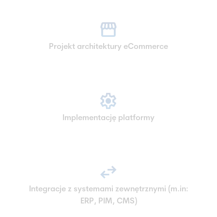
storefront
Projekt architektury eCommerce
settings
Implementację platformy
swap_horiz
Integracje z systemami zewnętrznymi (m.in:
ERP, PIM, CMS)