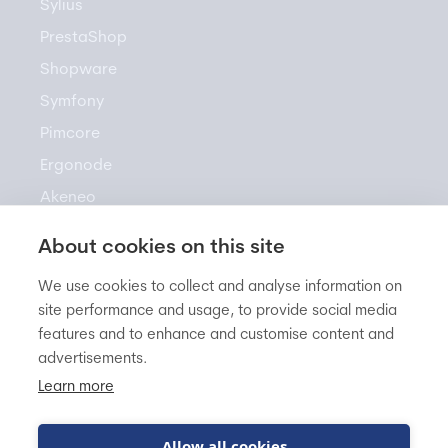
Sylius
PrestaShop
Shopware
Symfony
Pimcore
Ergonode
Akeneo
About cookies on this site
Zasoby
We use cookies to collect and analyse information on
site performance and usage, to provide social media
features and to enhance and customise content and
Newsletter
advertisements.
Baza Wiedzy
Learn more
Blog
FAQ
Allow all cookies