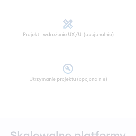
design_services
Projekt i wdrożenie UX/UI (opcjonalnie)
build_circle
Utrzymanie projektu (opcjonalnie)