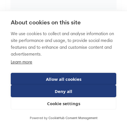
About cookies on this site
We use cookies to collect and analyse information on
site performance and usage, to provide social media
features and to enhance and customise content and
advertisements.
OroCommerce
Learn more
Allow all cookies
Platforma OroCommerce
skupia się na klientach
działających w
modelu B2B
, wliczając w to
Deny all
producentów, hurtownie, i dystrybutorów. To
Cookie settings
uniwersalne narzędzie, które łączy ze sobą platformę
eCommerce, system CRM, jak i system do zarządzania
Powered by
zamówieniami (OMS). Podobnie jak Sylius, platforma
CookieHub Consent Management
została zbudowana na
frameworku Symfony i oferuje