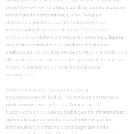
dodatkowych funkcji i wsparcia
.
W porównaniu do
podstawowej wersji
oferuje bardziej zaawansowane
narzędzia do personalizacji,
umożliwiające
dostosowanie doświadczeń zakupowych do
indywidualnych potrzeb klientów. Dodatkowo
użytkownicy Adobe Commerce Pro
otrzymują lepsze
wsparcie techniczne
oraz
większe możliwości
skalowania
, co czyni tę wersję szczególnie atrakcyjną
dla większych przedsiębiorstw, gotowych na wyższe
koszty w zamian za bardziej kompleksowe
rozwiązania.
Adobe Commerce Pro oferuje szereg
zaawansowanych funkcji
, które nie są dostępne w
podstawowej wersji Adobe Commerce. Do
kluczowych z nich należą
dedykowana infrastruktura
,
optymalizacja obrazów
,
dodatkowe wsparcie
infrastruktury
i
ochrona przed zagrożeniami z