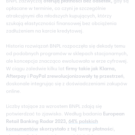
BNPL zazwyczaj
oferują płatności bez odsetek,
gdy są
opłacane w terminie, co czyni je szczególnie
atrakcyjnymi dla młodszych kupujących, którzy
szukają elastyczności finansowej bez obciążenia
zadłużeniem na karcie kredytowej.
Historia rozwiązań BNPL rozpoczęła się dekady temu
od podobnych programów w sklepach stacjonarnych,
ale koncepcja znacząco ewoluowała w erze cyfrowej.
W ciągu zaledwie kilku lat
firmy takie jak Klarna,
Afterpay i PayPal zrewolucjonizowały tę przestrzeń
,
doskonale integrując się z doświadczeniami zakupów
online.
Liczby stojące za wzrostem BNPL zdają się
potwierdzać to zjawisko. Według badania
European
Retail Banking Radar 2023,
64% polskich
konsumentów
skorzystało z tej formy płatnośc
i,