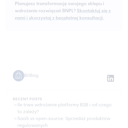
Planujesz transformację swojego sklepu i
wdrożenie rozwiązań BNPL?
Skontaktuj się z
nami i skorzystaj z bezpłatnej konsultacji.
BitBag
RECENT POSTS
arrow_right_alt
Ile trwa wdrożenie platformy B2B i od czego
to zależy?
arrow_right_alt
SaaS vs open-source: Sprzedaż produktów
regulowanych