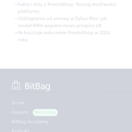
arrow_right_alt
Fakty i mity o PrestaShop: Poznaj możliwości
platformy
arrow_right_alt
Odstąpienie od umowy w Sylius Plus: jak
moduł RMA wspiera nowe przepisy UE
arrow_right_alt
Ile kosztuje wdrożenie PrestaShop w 2026
roku
O nas
Kariera
We're hiring
BitBag Academy
Kontakt