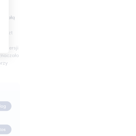
że całą
ami
 koszt
nym
y wersji
oznaczało
przy