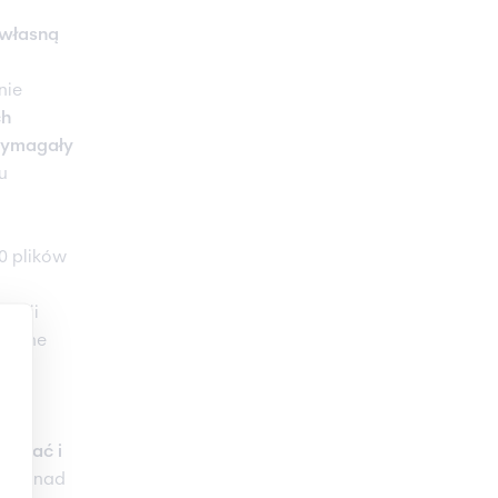
 własną
nie
ch
ymagały
u
0 plików
zacji
realne
eo,
ierać i
racy nad