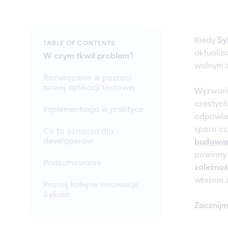
Kiedy
Sy
TABLE OF CONTENTS
aktualiz
W czym tkwił problem?
wolnym c
Rozwiązanie w postaci
nowej aplikacji testowej
Wyzwani
częstych
Implementacja w praktyce
odpowiad
sporo cz
Co to oznacza dla
developerów
budowani
powinny 
Podsumowanie
zależnoś
właśnie 
Poznaj kolejne innowacje
Syliusa
Zacznijm