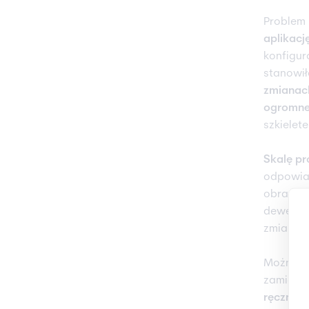
Problem 
aplikacj
konfigur
stanowi
zmianac
ogromnej
szkielet
Skalę pr
odpowiad
obrazów)
dewelope
zmiany d
Można to
zamiast 
ręcznie 