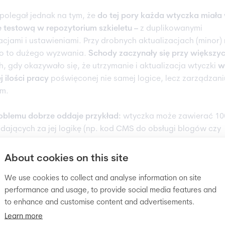
polegał jednak na tym, że
do tej pory każda wtyczka miała
ę testową w repozytorium szkieletu –
z duplikowanymi
acjami i ustawieniami. Przy drobnych aktualizacjach (minor) 
ło to dużego wyzwania.
Schody zaczynały się przy większy
h, gdy okazywało się, że utrzymanie i aktualizacja wtyczki
w
 ilości pracy
poświęconej nie samej logice, lecz zarządzani
em.
oblemu dobrze oddaje przykład:
wtyczka może zawierać 10
ających za jej logikę (np. kod CMS do obsługi blogów czy
, podczas gdy szkielet liczy nawet 1000 plików. Przy aktuali
rzy musieli przejrzeć i dostosować wszystkie te pliki, choć 
About cookies on this site
otyczyły zaledwie kilku.
We use cookies to collect and analyse information on site
performance and usage, to provide social media features and
 porównać do sytuacji, w której twórca „skina” do gry wid
to enhance and customise content and advertisements.
pracować wyłącznie nad grafiką,
za każdym razem musi pob
Learn more
zastępować tysiące plików całej gry
. Efekt? Dwie godziny p