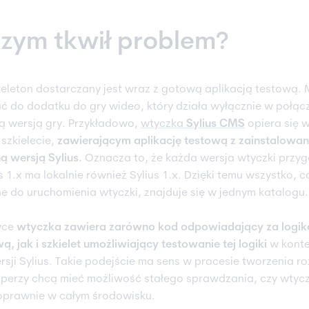
zym tkwił problem?
keleton dostarczany jest wraz z gotową aplikacją testową.
 do dodatku do gry wideo, który działa wyłącznie w połącz
ą wersją gry. Przykładowo,
wtyczka
Sylius CMS
opiera się w
 szkielecie,
zawierającym aplikację testową z zainstalowa
ą wersją Sylius.
Oznacza to, że każda wersja wtyczki prz
s 1.x ma lokalnie również Sylius 1.x. Dzięki temu wszystko, c
e do uruchomienia wtyczki, znajduje się w jednym katalogu.
yce
wtyczka zawiera zarówno kod odpowiadający za logik
ą, jak i szkielet umożliwiający testowanie tej logiki
w konte
rsji Sylius. Takie podejście ma sens w procesie tworzenia r
perzy chcą mieć możliwość stałego sprawdzania, czy wtyc
oprawnie w całym środowisku.