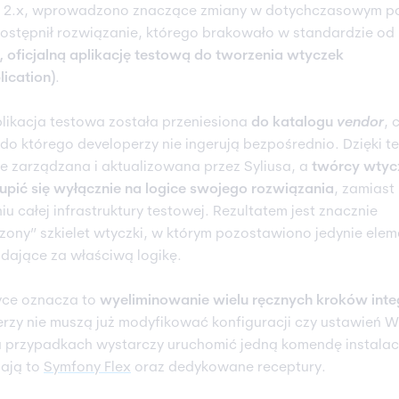
s 2.x, wprowadzono znaczące zmiany w dotychczasowym po
dostępnił rozwiązanie, którego brakowało w standardzie od 
 oficjalną aplikację testową do tworzenia wtyczek
lication)
.
ikacja testowa została przeniesiona
do katalogu
vendor
, 
 do którego developerzy nie ingerują bezpośrednio. Dzięki t
ie zarządzana i aktualizowana przez Syliusa, a
twórcy wtyc
pić się wyłącznie na logice swojego rozwiązania
, zamiast
iu całej infrastruktury testowej. Rezultatem jest znacznie
ony” szkielet wtyczki, w którym pozostawiono jedynie elem
ające za właściwą logikę.
yce oznacza to
wyeliminowanie wielu ręcznych kroków integ
rzy nie muszą już modyfikować konfiguracji czy ustawień 
u przypadkach wystarczy uruchomić jedną komendę instalac
ają to
Symfony Flex
oraz dedykowane receptury.