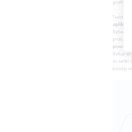
grafiką,
Twórcy 
aplikacj
Sylius. 
pracy. 
proces
Sylius w
to setki
każdej ak