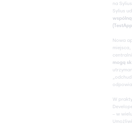
na Syliu
Sylius u
wspólną,
(TestApp
Nowa apl
miejsca,
centraln
mogą sku
utrzyman
„odchudz
odpowiad
W prakt
Develope
– w wiel
Umożliwi