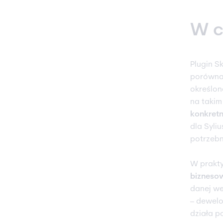
W c
Plugin S
porównać
określon
na takim
konkretn
dla Syliu
potrzebn
W prakt
biznesow
danej we
– dewelo
działa p