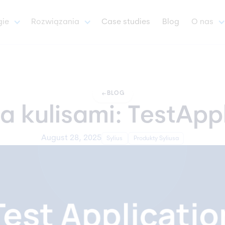
gie
Rozwiązania
Case studies
Blog
O nas
arrow_left_alt
BLOG
za kulisami: TestApp
August 28, 2025
Sylius
Produkty Syliusa