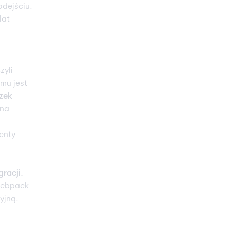
dejściu.
lat –
czyli
emu jest
zek
 na
enty
racji.
Webpack
yjną.