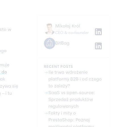
Mikołaj Król
ęsto w
CEO & co-founder
BitBag
aga
jmuje
RECENT POSTS
arrow_right_alt
t do
Ile trwa wdrożenie
jak
platformy B2B i od czego
to zależy?
zywa się
arrow_right_alt
SaaS vs open-source:
– i tu
Sprzedaż produktów
regulowanych
arrow_right_alt
Fakty i mity o
PrestaShop: Poznaj