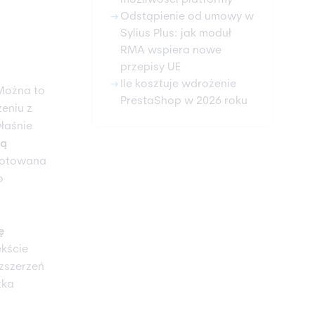
możliwości platformy
arrow_right_alt
Odstąpienie od umowy w
Sylius Plus: jak moduł
RMA wspiera nowe
przepisy UE
arrow_right_alt
Ile kosztuje wdrożenie
 Można to
PrestaShop w 2026 roku
eniu z
łaśnie
ną
ygotowana
o
ę
kście
ozszerzeń
zka