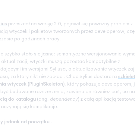
lius
przeszedł na wersję 2.0, pojawił się poważny problem z
acją wtyczek i pakietów tworzonych przez developerów, cz
zasie po godzinach pracy.
e szybko stało się jasne: semantyczne wersjonowanie wym
 aktualizacji, wtyczki muszą pozostać kompatybilne z
ającymi im wersjami Syliusa, a aktualizowanie wtyczek za
asu, za który nikt nie zapłaci. Choć Sylius dostarcza
szkiele
a wtyczek (PluginSkeleton)
, który pokazuje developerom, 
być budowane rozszerzenia, zawiera on również coś, co na
cią do katalogu
(ang.
dependency
) z całą aplikacją testową 
zaczynają się komplikacje.
y jednak od początku...