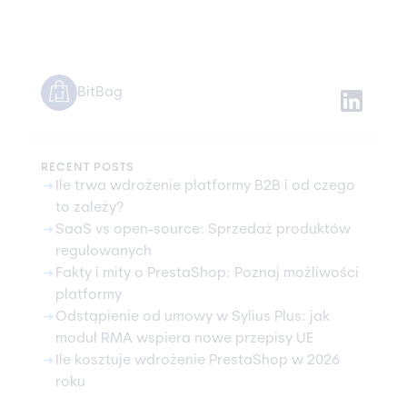
BitBag
RECENT POSTS
arrow_right_alt
Ile trwa wdrożenie platformy B2B i od czego
to zależy?
arrow_right_alt
SaaS vs open-source: Sprzedaż produktów
regulowanych
arrow_right_alt
Fakty i mity o PrestaShop: Poznaj możliwości
platformy
arrow_right_alt
Odstąpienie od umowy w Sylius Plus: jak
moduł RMA wspiera nowe przepisy UE
arrow_right_alt
Ile kosztuje wdrożenie PrestaShop w 2026
roku