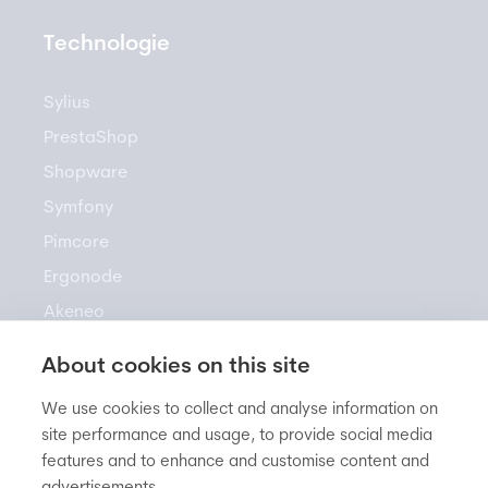
Technologie
Sylius
PrestaShop
Shopware
Symfony
Pimcore
Ergonode
Akeneo
About cookies on this site
Zasoby
We use cookies to collect and analyse information on
site performance and usage, to provide social media
features and to enhance and customise content and
Newsletter