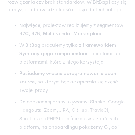
rozwiązania czy brak standardów. W BitBag liczy się
precyzja, odpowiedzialność i pasja do technologii.
Najwięcej projektów realizujemy z segmentów:
B2C, B2B, Multi-vendor Marketplace
W BitBag pracujemy
tylko z frameworkiem
Symfony i jego komponentami
, bundlami lub
platformami, które z niego korzystają
Posiadamy własne oprogramowanie open-
source
, na którym będzie opierała się część
Twojej pracy
Do codziennej pracy używamy: Slacka, Google
Hangouts, Zoom, JIRA, GitHub, TravisCI,
Scrutinizer i PHPStorm (nie musisz znać tych
platform,
na onboardingu pokażemy Ci, co i