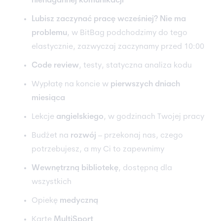
nienagannej komunikacji
Lubisz zaczynać pracę wcześniej? Nie ma
problemu
, w BitBag podchodzimy do tego
elastycznie, zazwyczaj zaczynamy przed 10:00
Code review
, testy, statyczna analiza kodu
Wypłatę na koncie w
pierwszych dniach
miesiąca
Lekcje
angielskiego
, w godzinach Twojej pracy
Budżet na
rozwój
– przekonaj nas, czego
potrzebujesz, a my Ci to zapewnimy
Wewnętrzną bibliotekę
, dostępną dla
wszystkich
Opiekę
medyczną
Kartę
MultiSport