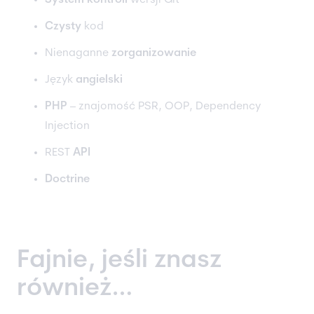
System kontroli
wersji Git
Czysty
kod
Nienaganne
zorganizowanie
Język
angielski
PHP
– znajomość PSR, OOP, Dependency
Injection
REST
API
Doctrine
Fajnie, jeśli znasz
również…