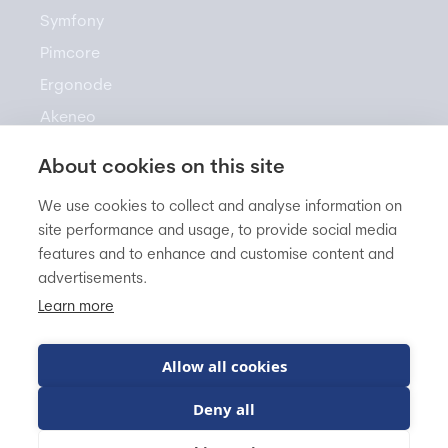
Symfony
Pimcore
Ergonode
Akeneo
About cookies on this site
Resources
We use cookies to collect and analyse information on
site performance and usage, to provide social media
features and to enhance and customise content and
Newsletter
advertisements.
Knowledge Base
Learn more
Blog
FAQ
Allow all cookies
Deny all
BitBag sp. z o.o.
VAT EU: PL5542960822