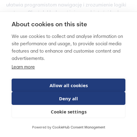
ułatwia programistom nawigację i zrozumienie logiki
systemu. Choć dokładna różnica w objętości kodu
różni się w zależności od porównywanych
About cookies on this site
komponentów, ta proporcja skutecznie ilustruje
ogólny trend złożoności kodu w tych platformach.
We use cookies to collect and analyse information on
site performance and usage, to provide social media
Co ważne, mniejsza baza kodu to nie tylko łatwiejsza
features and to enhance and customise content and
nawigacja. Zmniejsza także potencjalne ryzyko
advertisements.
występowania błędów, upraszcza proces utrzymania i
Learn more
sprawia, że system jest bardziej przystępny dla
nowych programistów dołączających do projektu.
Allow all cookies
Gdy pracujesz z 300 liniami kodu zamiast 4 400,
możesz szybciej zlokalizować, zrozumieć i
Deny all
zmodyfikować funkcjonalność według potrzeb.
Cookie settings
Powered by
CookieHub Consent Management
Podstawowa wydajność