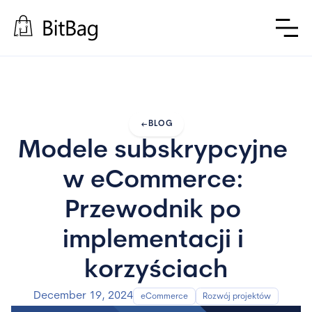
arrow_left_alt
BLOG
Modele subskrypcyjne 
w eCommerce: 
Przewodnik po 
implementacji i 
korzyściach
December 19, 2024
eCommerce
Rozwój projektów