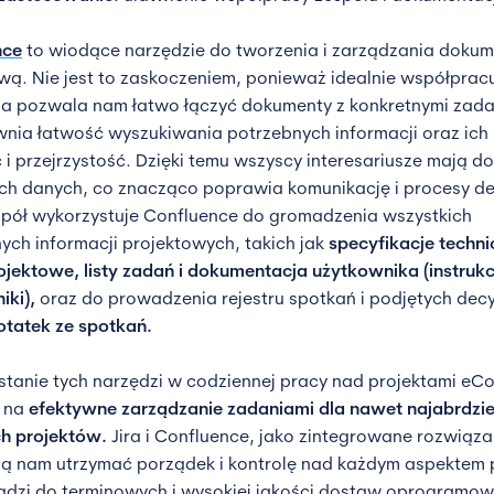
nce
to wiodące narzędzie do tworzenia i zarządzania doku
wą. Nie jest to zaskoczeniem, ponieważ idealnie współpracuj
ja pozwala nam łatwo łączyć dokumenty z konkretnymi zada
nia łatwość wyszukiwania potrzebnych informacji oraz ich
 i przejrzystość. Dzięki temu wszyscy interesariusze mają d
ch danych, co znacząco poprawia komunikację i procesy de
pół wykorzystuje Confluence do gromadzenia wszystkich
ych informacji projektowych, takich jak
specyfikacje techni
ojektowe, listy zadań i dokumentacja użytkownika (instrukcj
iki),
oraz do prowadzenia rejestru spotkań i podjętych decy
otatek ze spotkań.
tanie tych narzędzi w codziennej pracy nad projektami e
 na
efektywne zarządzanie zadaniami dla nawet najabrdzie
h projektów.
Jira i Confluence, jako zintegrowane rozwiąza
 nam utrzymać porządek i kontrolę nad każdym aspektem p
dzi do terminowych i wysokiej jakości dostaw oprogramow