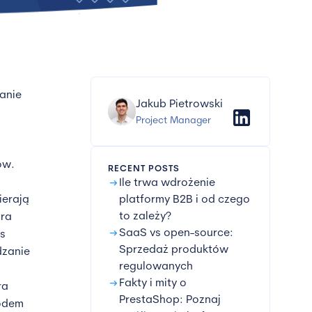
anie
Jakub Pietrowski
Project Manager
ów.
RECENT POSTS
arrow_right_alt
Ile trwa wdrożenie
ierają
platformy B2B i od czego
to zależy?
ira
arrow_right_alt
SaaS vs open-source:
es
Sprzedaż produktów
dzanie
regulowanych
arrow_right_alt
Fakty i mity o
ra
PrestaShop: Poznaj
kodem