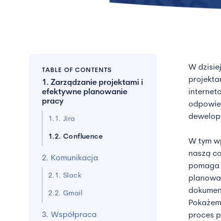
W dzisi
TABLE OF CONTENTS
projekta
1. Zarządzanie projektami i
efektywne planowanie
internet
pracy
odpowied
dewelope
1.1. Jira
1.2. Confluence
W tym wp
naszą co
2. Komunikacja
pomaga w
2.1. Slack
planowan
dokument
2.2. Gmail
Pokażemy
3. Współpraca
proces p