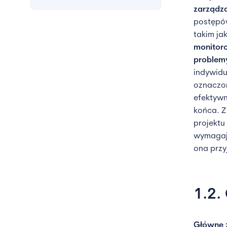
zarządza
postęp
takim ja
monitoro
problem
indywidu
oznaczon
efektywn
końca. Z
projekt
wymagaj
ona przy
1.2.
Główne 