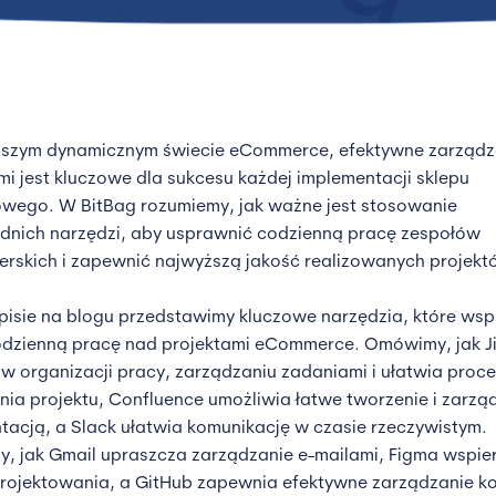
ejszym dynamicznym świecie eCommerce, efektywne zarządz
mi jest kluczowe dla sukcesu każdej implementacji sklepu
owego. W BitBag rozumiemy, jak ważne jest stosowanie
nich narzędzi, aby usprawnić codzienną pracę zespołów
rskich i zapewnić najwyższą jakość realizowanych projekt
isie na blogu przedstawimy kluczowe narzędzia, które wsp
dzienną pracę nad projektami eCommerce. Omówimy, jak J
 organizacji pracy, zarządzaniu zadaniami i ułatwia proc
ia projektu, Confluence umożliwia łatwe tworzenie i zarzą
acją, a Slack ułatwia komunikację w czasie rzeczywistym.
, jak Gmail upraszcza zarządzanie e-mailami, Figma wspie
rojektowania, a GitHub zapewnia efektywne zarządzanie 