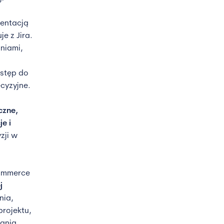
mentacją
e z Jira.
niami,
ostęp do
cyzyjne.
czne,
e i
zji w
Commerce
j
nia,
rojektu,
ania.