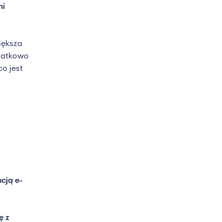
mi
iększa
odatkowo
o jest
cją e-
ę z