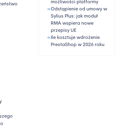
możliwości platformy
czeństwo
arrow_right_alt
Odstąpienie od umowy w
Sylius Plus: jak moduł
RMA wspiera nowe
przepisy UE
arrow_right_alt
Ile kosztuje wdrożenie
PrestaShop w 2026 roku
y
jszego
to