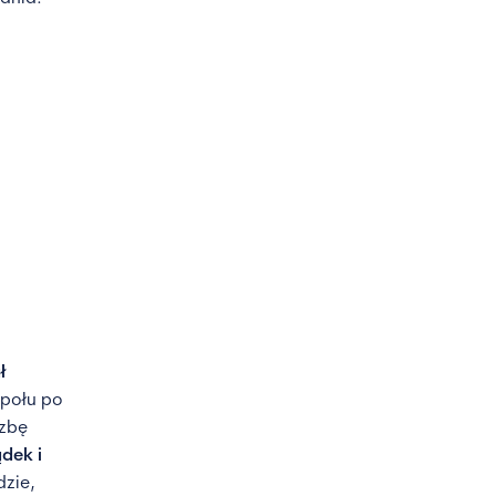
ł
społu po
czbę
dek i
dzie,