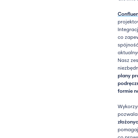
Conflue
projekto
Integrac
co zapew
spójność
aktualny
Nasz zes
niezbędn
plany pr
podręczn
formie
n
Wykorzys
pozwala
złożonyc
pomagają
co prowa