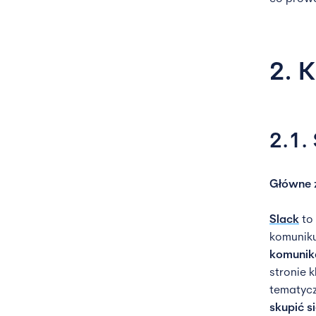
2. 
2.1.
Główne 
Slack
to 
komuniku
komunik
stronie 
tematycz
skupić s