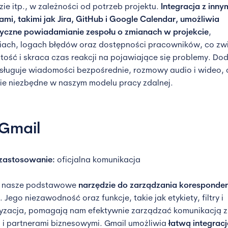
ie itp., w zależności od potrzeb projektu.
Integracja z inny
ami, takimi jak Jira, GitHub i Google Calendar, umożliwia
yczne powiadamianie zespołu o zmianach w projekcie
,
ach, logach błędów oraz dostępności pracowników, co zw
stość i skraca czas reakcji na pojawiające się problemy. D
sługuje wiadomości bezpośrednie, rozmowy audio i wideo, c
ie niezbędne w naszym modelu pracy zdalnej.
 Gmail
zastosowanie:
oficjalna komunikacja
 nasze podstawowe
narzędzie do zarządzania koresponden
. Jego niezawodność oraz funkcje, takie jak etykiety, filtry i
yzacja, pomagają nam efektywnie zarządzać komunikacją z
i i partnerami biznesowymi. Gmail umożliwia
łatwą integracj