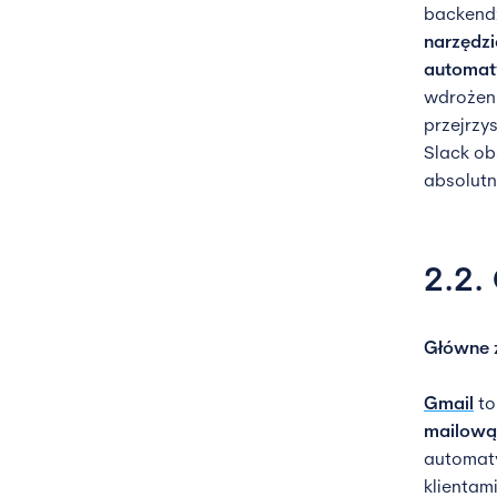
backendz
narzędzi
automat
wdrożeni
przejrzy
Slack ob
absolutn
2.2.
Główne 
Gmail
to
mailową
automat
klientam