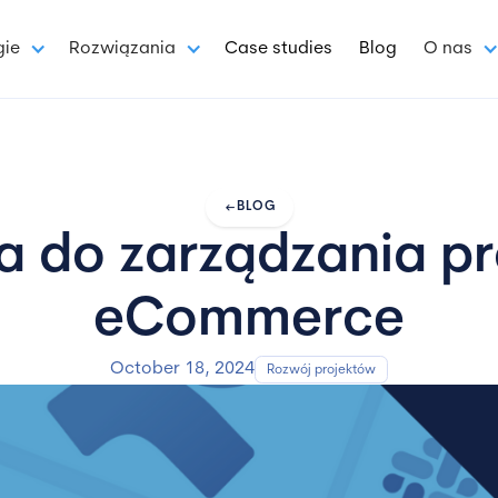
gie
Rozwiązania
Case studies
Blog
O nas
arrow_left_alt
BLOG
a do zarządzania pr
eCommerce
October 18, 2024
Rozwój projektów