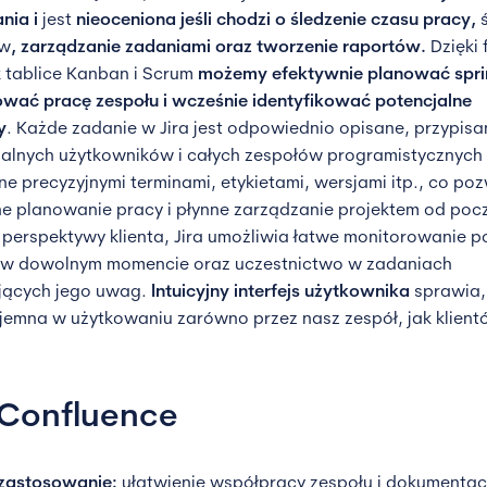
nia i
jest
nieoceniona jeśli chodzi o śledzenie czasu pracy,
ów
, zarządzanie zadaniami oraz tworzenie raportów.
Dzięki 
k tablice Kanban i Scrum
możemy efektywnie planować spri
wać pracę zespołu i wcześnie identyfikować potencjalne
y
. Każde zadanie w Jira jest odpowiednio opisane, przypis
alnych użytkowników i całych zespołów programistycznych
e precyzyjnymi terminami, etykietami, wersjami itp., co po
e planowanie pracy i płynne zarządzanie projektem od poc
 perspektywy klienta, Jira umożliwia łatwe monitorowanie 
u w dowolnym momencie oraz uczestnictwo w zadaniach
ących jego uwag.
Intuicyjny interfejs użytkownika
sprawia, 
jemna w użytkowaniu zarówno przez nasz zespół, jak klient
 Confluence
zastosowanie:
ułatwienie współpracy zespołu i dokumentac