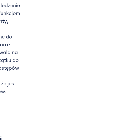
śledzenie
funkcjom
nty,
ane do
 oraz
zwala na
zątku do
postępów
że jest
ów.
ji